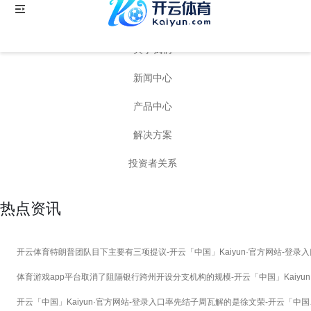
栏目分类
关于我们
新闻中心
产品中心
解决方案
投资者关系
热点资讯
开云体育特朗普团队目下主要有三项提议-开云「中国」Kaiyun·官方网站-登录入
开云「中国」Ka