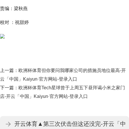
责编：梁秋燕
校对 ：祝甜婷
上一篇：
欧洲杯体育但你要问我哪家公司的措施员地位最高-开
云「中国」Kaiyun·官方网站-登录入口
下一篇：
欧洲杯体育Tech星球曾于上周五下昼拜谒小米之家门
店-开云「中国」Kaiyun·官方网站-登录入口
开云体育▲第三次伏击但这还没完-开云「中