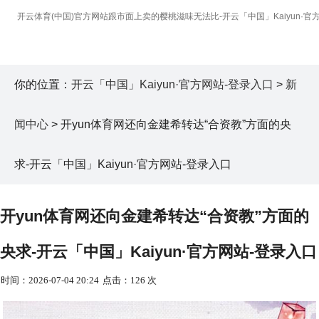
你的位置：
开云「中国」Kaiyun·官方网站-登录入口
>
新
闻中心
> 开yun体育网还向金建希转达“合资教”方面的央
求-开云「中国」Kaiyun·官方网站-登录入口
开yun体育网还向金建希转达“合资教”方面的
央求-开云「中国」Kaiyun·官方网站-登录入口
时间：2026-07-04 20:24
点击：126 次