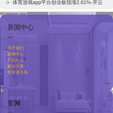
体育游戏app平台创业板指涨2.61%-开云
官方网站-登录入口
「中国」Kaiyun·官方网站-登录入口
新闻中心
关于我们
新闻中心
产品中心
解决方案
投资者关系
官网