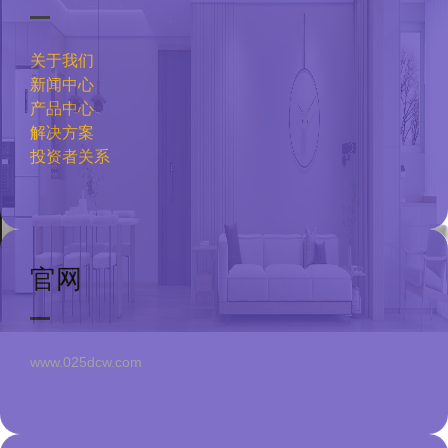
关于我们
新闻中心
产品中心
解决方案
投资者关系
官网
www.025dcw.com