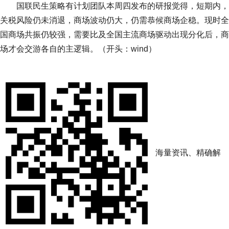
国联民生策略有计划团队本周四发布的研报觉得，短期内，
关税风险仍未消退，商场波动仍大，仍需恭候商场企稳。现时全
国商场共振仍较强，需要比及全国主流商场驱动出现分化后，商
场才会交游各自的主逻辑。（开头：wind）
海量资讯、精确解