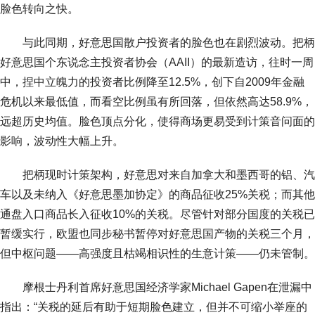
脸色转向之快。
与此同期，好意思国散户投资者的脸色也在剧烈波动。把柄
好意思国个东说念主投资者协会（AAII）的最新造访，往时一周
中，捏中立魄力的投资者比例降至12.5%，创下自2009年金融
危机以来最低值，而看空比例虽有所回落，但依然高达58.9%，
远超历史均值。脸色顶点分化，使得商场更易受到计策音问面的
影响，波动性大幅上升。
把柄现时计策架构，好意思对来自加拿大和墨西哥的铝、汽
车以及未纳入《好意思墨加协定》的商品征收25%关税；而其他
通盘入口商品长入征收10%的关税。尽管针对部分国度的关税已
暂缓实行，欧盟也同步秘书暂停对好意思国产物的关税三个月，
但中枢问题——高强度且枯竭相识性的生意计策——仍未管制。
摩根士丹利首席好意思国经济学家Michael Gapen在泄漏中
指出：“关税的延后有助于短期脸色建立，但并不可缩小举座的