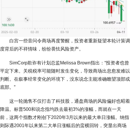
白宫一些音问令商场再度警醒，投资者重新疑望本轮计策调
度背后的不祥情味，纷纷畏怯风险资产。
SimCorp欺诈有计划总监Melissa Brown指出：“投资者也曾
平定下来。关税税率可能随时发生变化，导致商场出息愈发难以
判断。在叙事经常变化的环境下，没东说念主能准确瞻望顶部或
底部。”
这一轮抛售不仅打击了科技股，通盘商场的风险偏好也昭着
降温。标普500和说念指均跌去最初3%的涨幅，而就在一天
前，这两个指数才刚创下2020年3月以来的最大单日涨幅。纳指
则际遇2001年以来第二大单日涨幅后的蛮横回转，突显出商场