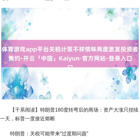
【干系阅读】特朗普180度转弯后的商场：资产大涨只捏续
一天，标普一度接近熔断
特朗普：关税可能带来“过渡期问题”