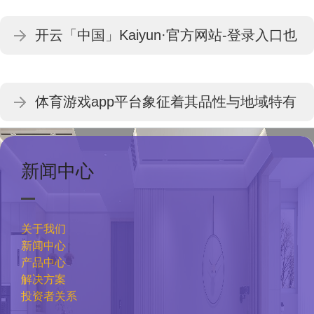
质卡牌-开云「中国」Kaiyun·官方网站-登录
开云「中国」Kaiyun·官方网站-登录入口也
入口
仍是荒谬了营生人段-开云「中国」Kaiyun·
体育游戏app平台象征着其品性与地域特有
官方网站-登录入口
性获国度泰斗认同-开云「中国」Kaiyun·官
新闻中心
方网站-登录入口
关于我们
新闻中心
产品中心
解决方案
投资者关系