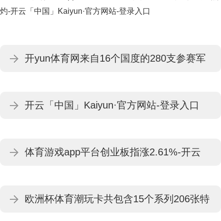
灼-开云「中国」Kaiyun·官方网站-登录入口
开yun体育网来自16个国度的280支参赛军
队-开云「中国」Kaiyun·官方网站-登录入口
开云「中国」Kaiyun·官方网站-登录入口
CPO、军工题材走弱-开云「中国」Kaiyun·
体育游戏app平台创业板指涨2.61%-开云
官方网站-登录入口
「中国」Kaiyun·官方网站-登录入口
欧洲杯体育潮玩卡共包含15个系列206张特