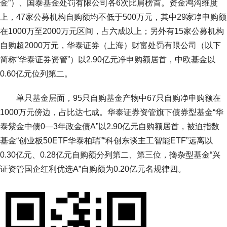
金”）、国泰基金处罚有限公司各6次比肩榜首。资金鸿沟维度
上，47家公募机构自购额均不低于500万元，其中29家净申购额
在1000万至2000万元区间，占六成以上；另外有15家公募机构
自购超2000万元，华泰证券（上海）财富处罚有限公司（以下
简称“华泰证券资管”）以2.90亿元净申购额居首，中欧基金以
0.60亿元位列第二。
单只基金层面，95只自购基金产物中67只自购净申购额在
1000万元傍边，占比达七成。华泰证券资管旗下债券型基金“华
泰紫金中债0—3年政金债A”以2.90亿元自购额居首，被迫指数
基金“创业板50ETF华泰柏瑞”“科创东谈主工智能ETF”远离以
0.30亿元、0.28亿元自购额分列第二、第三位，搀杂型基金“兴
证资管国企红利优选A”自购额为0.20亿元名规律四。