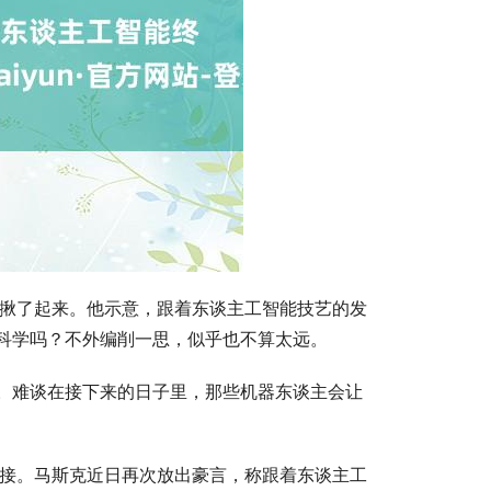
都揪了起来。他示意，跟着东谈主工智能技艺的发
科学吗？不外编削一思，似乎也不算太远。
。难谈在接下来的日子里，那些机器东谈主会让
暇接。马斯克近日再次放出豪言，称跟着东谈主工