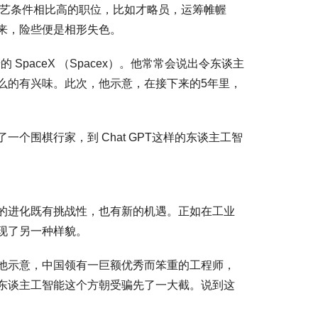
技艺条件相比高的职位，比如才略员，运筹帷幄
来，险些便是相形失色。
SpaceX （Spacex）。他常常会说出令东谈主
么的有兴味。此次，他示意，在接下来的5年里，
个围棋行家，到 Chat GPT这样的东谈主工智
的进化既有挑战性，也有新的机遇。正如在工业
现了另一种样貌。
他示意，中国领有一巨额优秀而笨重的工程师，
国在东谈主工智能这个方朝受骗先了一大截。说到这