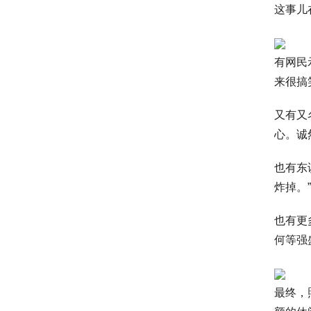
这事儿
有网民
来很搞
又有又
心。诚
也有东
炸掉。
也有更
何等强
最终，