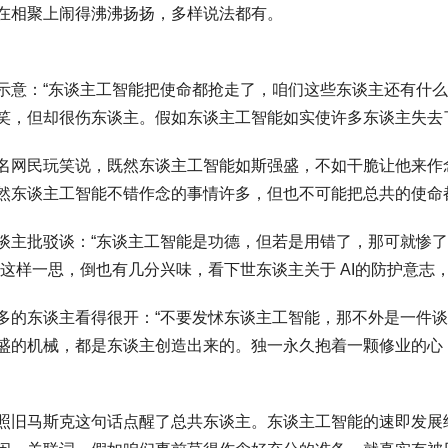
在相聚上闹得沸沸扬扬，多样说法都有。
示意：“东谈主工智能把使命都抢走了，咱们这些东谈主还有什么
笑，但却很伤东谈主。假如东谈主工智能如实使许多东谈主失去
名网民玩笑说，既然东谈主工智能如斯强盛，不如干脆让他来作
然东谈主工智能不错作念的事情许多，但也不可能把总共的使命
谈主批驳谈：“东谈主工智能是功德，但若是用错了，那可就惨了
”这样一思，倒也有几分兴味，看下世东谈主关于 AI的防护意志
多的东谈主看得很开：“不要发怵东谈主工智能，那不外是一件
盛的机械，都是东谈主创造出来的。独一永久抱着一颗修业的心
照旧马斯克这句话点醒了总共东谈主。东谈主工智能的速即发展