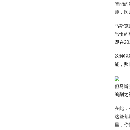
智能的
师，医
马斯克
恐惧的
即在2
这种说
能，照
但马斯
编削之
在此，
这些都
里，你