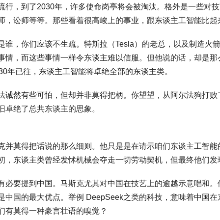
流行，到了2030年，许多使命岗亭将会被淘汰。格外是一些对
师，讼师等等。那些看着很高峻上的事业，跟东谈主工智能比起
是谁，你们应该不生疏。特斯拉（Tesla）的老总，以及制造火箭的 
事情，而这些事情一样令东谈主难以信服。但他说的话，却是那
030年已往，东谈主工智能将卓绝全部的东谈主类。
法诚然有些可怕，但却并非莫得把柄。你望望，从阿尔法狗打败了一
旧卓绝了总共东谈主的思象。
克并莫得把话说的那么细则。他只是是在请示咱们东谈主工智能
初，东谈主类曾经发怵机械会夺走一切劳动契机，但最终他们发
有必要提到中国。马斯克尤其对中国在技艺上的逾越示意唱和。
是中国的最大优点。举例 DeepSeek之类的科技，意味着中
们有莫得一种豪言壮语的嗅觉？