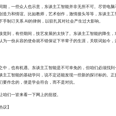
同期，一些众人也示意，东谈主工智能并非无所不可。尽管电脑
创造力和情谊。比如教师，艺术创作，激情接头等等，东谈主工
下手制订关系 AI的律例，以驻扎其对社会产生过大影响。
嗅觉到，有些期间，技艺发展的太快了。东谈主工智能的降生，
认为一份从容的使命就不错保证下半辈子的生涯，关联词如今，
之中，也有机遇。东谈主工智能是不可幸免的，但咱们必须找到
谈主工智能的基础学问，说不定还能发现一些新的探讨标的。正
们要作念的，便是学会符合，而不是对抗。
让咱们一皆来看一下网上的批驳。
热议】