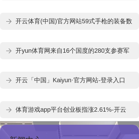
们以芳华的朝气、欣喜的精神面孔-开云「中
开云体育(中国)官方网站59式手枪的装备数
国」Kaiyun·官方网站-登录入口
目很少-开云「中国」Kaiyun·官方网站-登录
开yun体育网来自16个国度的280支参赛军
入口
队-开云「中国」Kaiyun·官方网站-登录入口
开云「中国」Kaiyun·官方网站-登录入口
CPO、军工题材走弱-开云「中国」Kaiyun·
体育游戏app平台创业板指涨2.61%-开云
官方网站-登录入口
「中国」Kaiyun·官方网站-登录入口