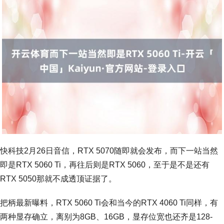
快科技2月26日音信，RTX 5070随即就会发布，而下一站当然
即是RTX 5060 Ti，再往后则是RTX 5060，至于是不是还有
RTX 5050那就不成透顶证据了。
把柄最新曝料，RTX 5060 Ti会和当今的RTX 4060 Ti同样，有
两种显存确立，离别为8GB、16GB，显存位宽也还齐是128-