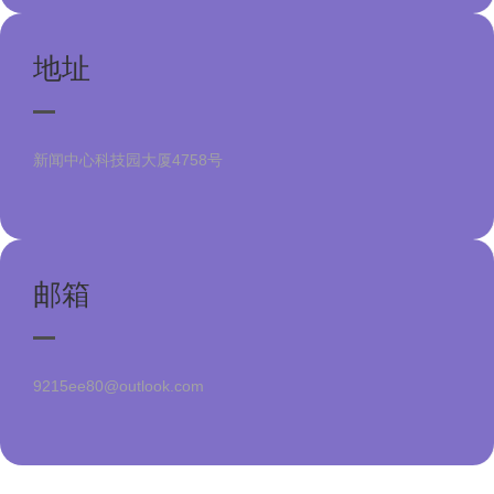
地址
新闻中心科技园大厦4758号
邮箱
9215ee80@outlook.com