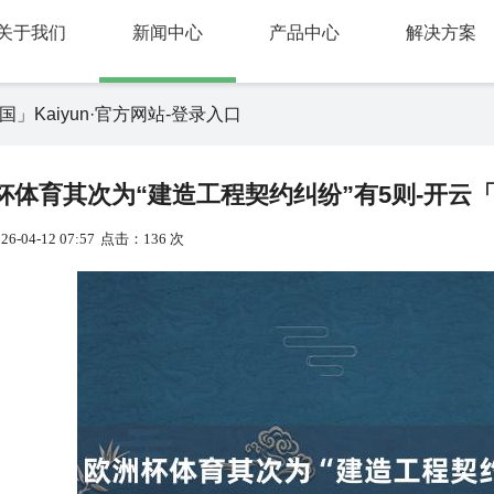
关于我们
新闻中心
产品中心
解决方案
位置：
开云「中国」Kaiyun·官方网站-登录入口
>
新闻中心
> 
国」Kaiyun·官方网站-登录入口
杯体育其次为“建造工程契约纠纷”有5则-开云「中
-04-12 07:57
点击：136 次