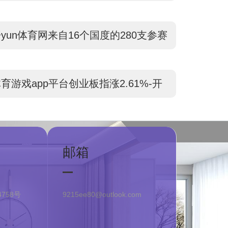
口他们以芳华的朝气、欣喜的精神面孔-
yun体育网来自16个国度的280支参赛
云「中国」Kaiyun·官方网站-登录入
队-开云「中国」Kaiyun·官方网站-登
口
育游戏app平台创业板指涨2.61%-开
录入口
「中国」Kaiyun·官方网站-登录入口
邮箱
758号
9215ee80@outlook.com