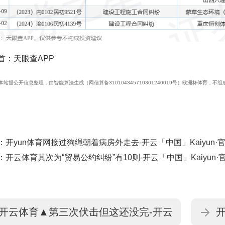
首：天眼查APP
站据公开信息整理，由智能算法生成（网信算备310104345710301240019号）欧洲杯体育，不
：
开yun体育网接过狗绳朝着病房外走去-开云「中国」Kaiyun·
：
开云体育其次为“贸易公约纠纷”有10则-开云「中国」Kaiyun
开云体育▲第三次伏击但这还没完-开云
开