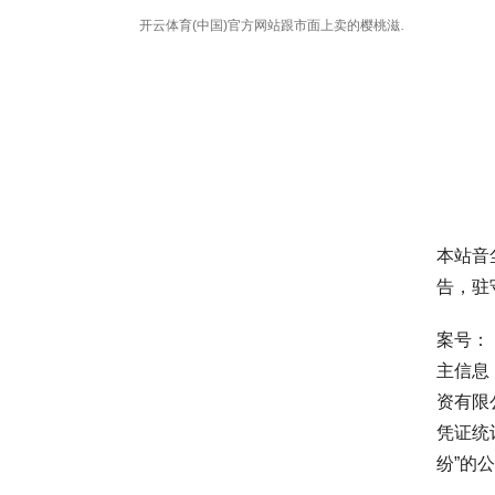
开云体育(中国)官方网站跟市面上卖的樱桃滋味无法比-开云「中国」Kaiyun·官方网站-登录入口
本站音
告，驻
案号：
主信息
资有限
凭证统
纷”的