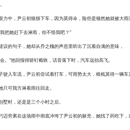
，
眼力中，尹云初狼狈下车，因为莫得伞，险些是顿然她就被大雨
，我把她赶下去淋雨，你不怪我吧？”
磋议的句子，她却从乔之槐的声息里听出了沉着自满的意味，
不会。”他回报得斩钉截铁，话音落下时，汽车远抬高飞。
子驶入车流，尹云初尝试着打车，可雨势太大，根柢莫得一辆车
她只可我方淋着雨往回走。
别墅时，还是是三个小时之后。
朽迈劳累在这场雨中彻底冲垮了尹云初的躯壳，她找了药吃下，