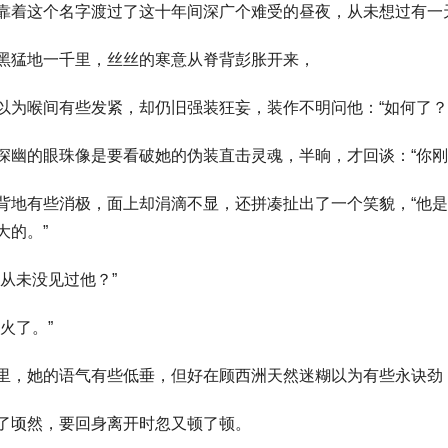
靠着这个名字渡过了这十年间深广个难受的昼夜，从未想过有一
黑猛地一千里，丝丝的寒意从脊背彭胀开来，
以为喉间有些发紧，却仍旧强装狂妄，装作不明问他：“如何了？
深幽的眼珠像是要看破她的伪装直击灵魂，半晌，才回谈：“你刚
背地有些消极，面上却涓滴不显，还拼凑扯出了一个笑貌，“他
大的。”
何从未没见过他？”
火了。”
里，她的语气有些低垂，但好在顾西洲天然迷糊以为有些永诀劲
了顷然，要回身离开时忽又顿了顿。