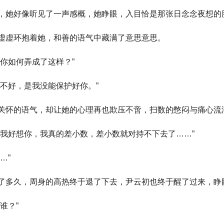
，她好像听见了一声感概，她睁眼，入目恰是那张日念念夜想的
虚虚环抱着她，和善的语气中藏满了意思意思。
，你如何弄成了这样？”
我不好，是我没能保护好你。”
关怀的语气，却让她的心理再也欺压不啻，扫数的憋闷与痛心流
，我好想你，我真的差小数，差小数就对持不下去了……”
…”
了多久，周身的高热终于退了下去，尹云初也终于醒了过来，睁
谁？”