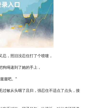
又忍，照旧没忍住打了个喷嚏，
把狗绳递到了她的手上，
遛遛吧。”
毛过敏从头咽了且归，强忍住不适点了点头，接