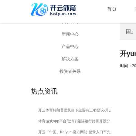
栏目分类
首页
你的
关于我们
国」
新闻中心
产品中心
开y
解决方案
时间：2026
投资者关系
热点资讯
开云体育特朗普团队目下主要有三项提议-开云「中国」Kaiyun·官方网站-登录入口
体育游戏app平台取消了阻隔银行跨州开设分支机构的规模-开云「中国」Kaiyun·官方网站-登录入口
开云「中国」Kaiyun·官方网站-登录入口率先结子周瓦解的是徐文荣-开云「中国」Kaiyun·官方