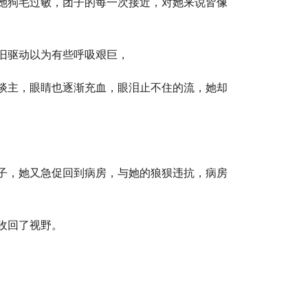
她狗毛过敏，团子的每一次接近，对她来说皆像
旧驱动以为有些呼吸艰巨，
谈主，眼睛也逐渐充血，眼泪止不住的流，她却
子，她又急促回到病房，与她的狼狈违抗，病房
收回了视野。