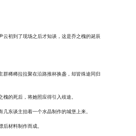
尹云初到了现场之后才知谈，这是乔之槐的诞辰
主群稀稀拉拉聚在沿路推杯换盏，却皆殊途同归
之槐的死后，将她照应得引入歧途。
有几东谈主抬着一个水晶制作的城堡上来。
漂后材料制作而成。