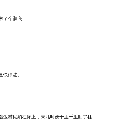
淋了个彻底。
直快停驻。
迷迟滞糊躺在床上，未几时便千里千里睡了往