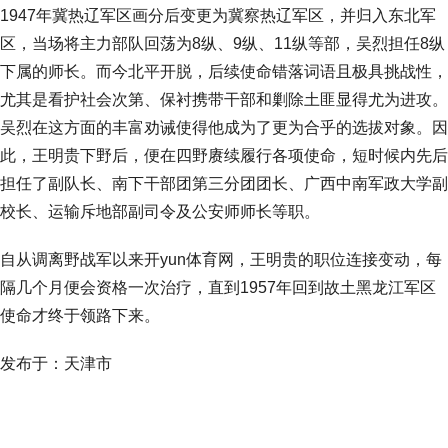
1947年冀热辽军区画分后变更为冀察热辽军区，并归入东北军
区，当场将主力部队回荡为8纵、9纵、11纵等部，吴烈担任8纵
下属的师长。而今北平开脱，后续使命错落词语且极具挑战性，
尤其是看护社会次第、保衬携带干部和剿除土匪显得尤为进攻。
吴烈在这方面的丰富劝诫使得他成为了更为合乎的选拔对象。因
此，王明贵下野后，便在四野赓续履行各项使命，短时候内先后
担任了副队长、南下干部团第三分团团长、广西中南军政大学副
校长、运输斥地部副司令及公安师师长等职。
自从调离野战军以来开yun体育网，王明贵的职位连接变动，每
隔几个月便会资格一次治疗，直到1957年回到故土黑龙江军区
使命才终于领路下来。
发布于：天津市