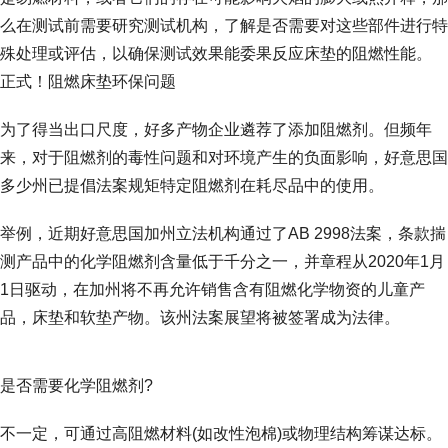
么在测试前需要研究测试机构，了解是否需要对这些部件进行特
殊处理或评估，以确保测试效果能委果反应床垫的阻燃性能。
正式！阻燃床垫环保问题
为了得当出口尺度，好多产物企业遴荐了添加阻燃剂。但频年
来，对于阻燃剂的毒性问题和对环境产生的负面影响，好意思国
多少州已提倡法案规矩特定阻燃剂在耗尽品中的使用。
举例，近期好意思国加州立法机构通过了AB 2998法案，条款揣
测产品中的化学阻燃剂含量低于千分之一，并章程从2020年1月
1日驱动，在加州将不再允许销售含有阻燃化学物资的儿童产
品，床垫和软垫产物。该州法案展望将被签署成为法律。
是否需要化学阻燃剂?
不一定，可通过高阻燃材料(如改性泡棉)或物理结构筹谋达标。