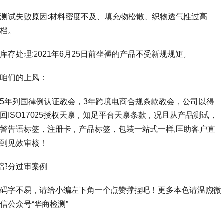
测试失败原因:材料密度不及、填充物松散、织物透气性过高
档。
库存处理:2021年6月25日前坐褥的产品不受新规规矩。
咱们的上风：
5年列国律例认证教会，3年跨境电商合规条款教会，公司以得
回ISO17025授权天禀，知足平台天禀条款，况且从产品测试，
警告语标签，注册卡，产品标签，包装一站式一样,匡助客户直
到见效审核！
部分过审案例
码字不易，请给小编左下角一个点赞撑捏吧！更多本色请温煦微
信公众号“华商检测”