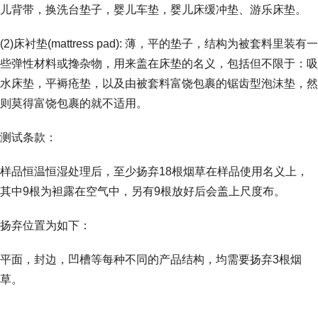
儿背带，换洗台垫子，婴儿车垫，婴儿床缓冲垫、游乐床垫。
(2)床衬垫(mattress pad): 薄，平的垫子，结构为被套料里装有一
些弹性材料或搀杂物，用来盖在床垫的名义，包括但不限于：吸
水床垫，平褥疮垫，以及由被套料富饶包裹的锯齿型泡沫垫，然
则莫得富饶包裹的就不适用。
测试条款：
样品恒温恒湿处理后，至少扬弃18根烟草在样品使用名义上，
其中9根为袒露在空气中，另有9根放好后会盖上尺度布。
扬弃位置为如下：
平面，封边，凹槽等每种不同的产品结构，均需要扬弃3根烟
草。