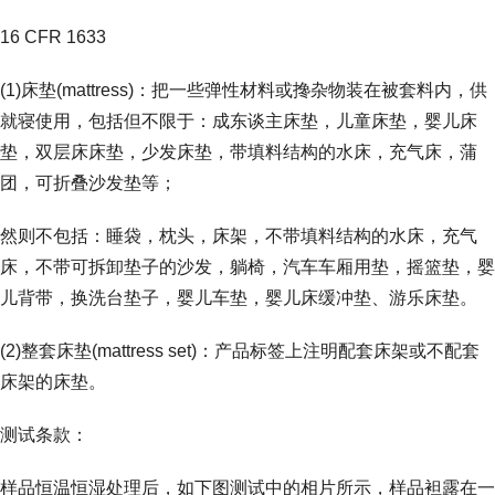
16 CFR 1633
(1)床垫(mattress)：把一些弹性材料或搀杂物装在被套料内，供
就寝使用，包括但不限于：成东谈主床垫，儿童床垫，婴儿床
垫，双层床床垫，少发床垫，带填料结构的水床，充气床，蒲
团，可折叠沙发垫等；
然则不包括：睡袋，枕头，床架，不带填料结构的水床，充气
床，不带可拆卸垫子的沙发，躺椅，汽车车厢用垫，摇篮垫，婴
儿背带，换洗台垫子，婴儿车垫，婴儿床缓冲垫、游乐床垫。
(2)整套床垫(mattress set)：产品标签上注明配套床架或不配套
床架的床垫。
测试条款：
样品恒温恒湿处理后，如下图测试中的相片所示，样品袒露在一