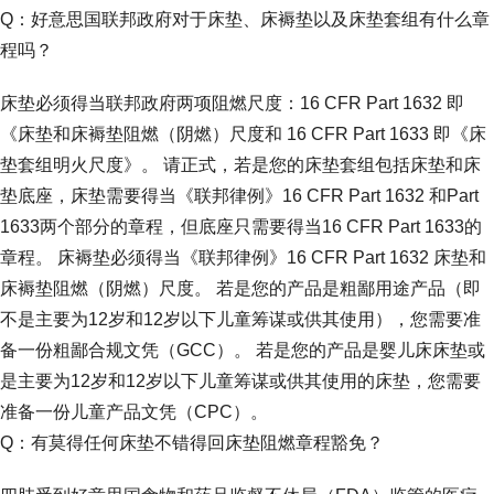
Q：好意思国联邦政府对于床垫、床褥垫以及床垫套组有什么章
程吗？
床垫必须得当联邦政府两项阻燃尺度：16 CFR Part 1632 即
《床垫和床褥垫阻燃（阴燃）尺度和 16 CFR Part 1633 即《床
垫套组明火尺度》。 请正式，若是您的床垫套组包括床垫和床
垫底座，床垫需要得当《联邦律例》16 CFR Part 1632 和Part
1633两个部分的章程，但底座只需要得当16 CFR Part 1633的
章程。 床褥垫必须得当《联邦律例》16 CFR Part 1632 床垫和
床褥垫阻燃（阴燃）尺度。 若是您的产品是粗鄙用途产品（即
不是主要为12岁和12岁以下儿童筹谋或供其使用），您需要准
备一份粗鄙合规文凭（GCC）。 若是您的产品是婴儿床床垫或
是主要为12岁和12岁以下儿童筹谋或供其使用的床垫，您需要
准备一份儿童产品文凭（CPC）。
Q：有莫得任何床垫不错得回床垫阻燃章程豁免？