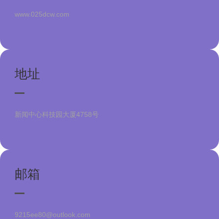
www.025dcw.com
地址
新闻中心科技园大厦4758号
邮箱
9215ee80@outlook.com