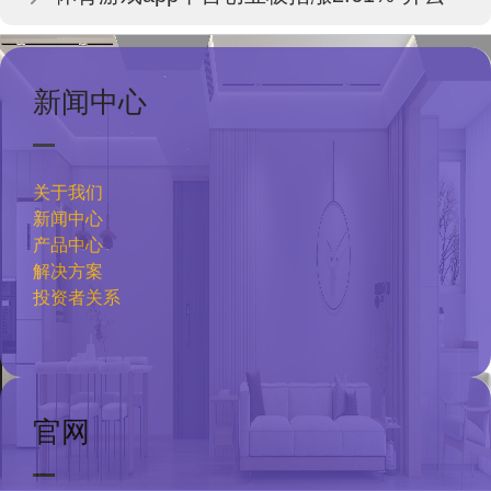
官方网站-登录入口
「中国」Kaiyun·官方网站-登录入口
新闻中心
关于我们
新闻中心
产品中心
解决方案
投资者关系
官网