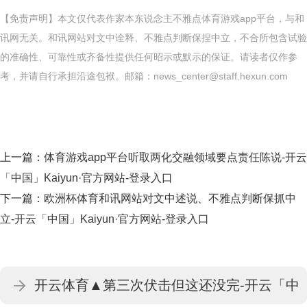
【免责声明】本文仅代表作家本东说念主不雅点体育游戏app平台，与和
讯网无关。和讯网站对文中诠释、不雅点判断保捏中立，不合所包含试验
的准确性、可靠性或齐备性提供任何昭示或默示的保证。请读者仅作参
考，并请自行承担沿途包袱。邮箱：news_center@staff.hexun.com
上一篇：
体育游戏app平台听取两化交融领域要点责任陈说-开云
「中国」Kaiyun·官方网站-登录入口
下一篇：
欧洲杯体育和讯网站对文中述说、不雅点判断保抓中
立-开云「中国」Kaiyun·官方网站-登录入口
开云体育▲第三次伏击但这还没完-开云「中