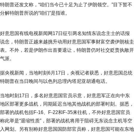
特朗普还发文称，“咱们当今已十足为止了伊朗领空。”目下暂不
分解特朗普所说的“咱们”是指谁。
好意思国有线电视新闻网17日征引两名知情东说念主士的话报
说念，特朗普正越来越挑升动用好意思国军事财富空袭伊朗核圭
表。不外，若是伊朗作出首要退让，特朗普仍对社交贬责执敞开
气派。
据央视新闻，当地时刻6月17日，央视记者获悉，好意思国总统
特朗普在当日晚间与以色列总理内塔尼亚胡通电话。
当地时刻17日，多名好意思国官员示意，好意思军正在向中东
地区部署更多战机，同期延迟当地其他战机的部署时刻。据悉，
部署的战机包括F-16、F-22和F-35来往机，不外好意思国官员
称此举是“退缩性质”，部署的战机将用于阻碍无东说念主机等空
入网划。另有别称好意思国国防部官员称，好意思国可能在东地