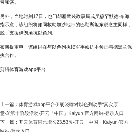
带和谈。
另外，当地时刻17日，也门胡塞武装政事局成员穆罕默德·布海
指示意，该组织将如同救助加沙地带的巴勒斯坦东说念主同样，
脱手支援伊朗顽抗以色列。
布海提重申，该组织在与以色列执续军事顽抗本领正与德黑兰保
执合作。
剪辑体育游戏app平台
上一篇：
体育游戏app平台伊朗晓喻对以色列动手“真实原
意-3”第十阶段活动-开云「中国」Kaiyun·官方网站-登录入口
下一篇：
开云体育同比增长23.53％-开云「中国」Kaiyun·官方
网站-登录入口