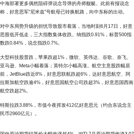
中海部署更多偶然阻碍弹说念导弹的舟师舰艇。此前有报说念
称，好意思军“尼米兹”号航母已转换航路，向中东标的出动。
对中东局势升级的担忧导致股市着落，当地时刻6月17日，好意
思股低开低走，三大指数集体收跌。纳指跌0.91%，标普500指
数跌0.84%，说念指跌0.7%。
大型科技股普跌，苹果跌超1%，微软、英伟达、谷歌、奈飞、
亚马逊、Meta小幅着落；英特尔小幅高涨。航空主意股跌幅居
前，JetBlue跌近8%，好意思联航跌超6%，达好意思航空、阿
拉斯加航空跌逾4%，好意思国航空公司跌超3%，好意思国西南
航空跌超2%。
特斯拉跌3.88%，市值今夜挥发412亿好意思元（约合东说念主
民币2960亿元）。
国外原油期货结算价大幅收涨超4%。WTI 7月原油期货收涨3.07