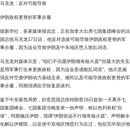
马克龙：反对可能导致
伊朗政权更替的军事步履
据新华社，多家媒体报说念，正在加拿大出席七国集团峰会的法
国总统马克龙17日说，他反对选拔可能导致伊朗政权更替的军
事步履，因为这会导致伊朗及中东地区堕入散乱词语。
马克龙对媒体示意，“咱们不但愿伊朗领有核火器”“但最大的失实
是用军事打击来更换政权，因为这会形成散乱词语”。他示意顽
强反对空袭伊朗动力基础圭表、难民以及可能导致政权更替的军
事步履，同期强调应尽快复原谈判。
鉴于中东垂危局势，好意思国总统特朗普16日提前一天离开七
国集团峰会。七国集团当晚发表一份声明，称以色列有权“自
保”，同期施压伊朗，强调“伊朗弥远不行领有核火器”。声明敕令
化解以伊梗阻，以促使中东地区憎恶行为左迁，包括完毕加沙地