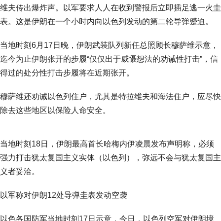
维夫传出爆炸声。以军要求人人在收到警报后立即插足逃一火圭
表。这是伊朗在一个小时内向以色列发动的第二轮导弹蹙迫。
当地时刻6月17日晚，伊朗武装队列新任总照顾长穆萨维示意，
迄今为止伊朗张开的步履“仅仅出于威慑想法的劝诫性打击”，信
得过的处分性打击步履将在近期张开。
穆萨维还劝诫以色列住户，尤其是特拉维夫和海法住户，应尽快
除去这些地区以保险人命安全。
当地时刻18日，伊朗最高首长哈梅内伊凌晨发布声明称，必须
强力打击犹太复国主义实体（以色列），弥远不会与犹太复国主
义者妥洽。
以军称对伊朗12处导弹圭表发动空袭
以色各国防军当地时刻17日示意，今日，以色列空军对伊朗境