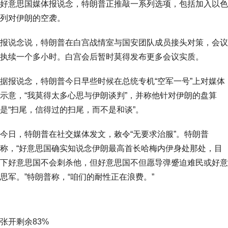
好意思国媒体报说念，特朗普正推敲一系列选项，包括加入以色
列对伊朗的空袭。
报说念说，特朗普在白宫战情室与国安团队成员接头对策，会议
执续一个多小时。白宫会后暂时莫得发布更多会议实质。
据报说念，特朗普今日早些时候在总统专机“空军一号”上对媒体
示意，“我莫得太多心思与伊朗谈判”，并称他针对伊朗的盘算
是“扫尾，信得过的扫尾，而不是和谈”。
今日，特朗普在社交媒体发文，敕令“无要求治服”。特朗普
称，“好意思国确实知说念伊朗最高首长哈梅内伊身处那处，目
下好意思国不会刺杀他，但好意思国不但愿导弹蹙迫难民或好意
思军。”特朗普称，“咱们的耐性正在浪费。”
张开剩余83%