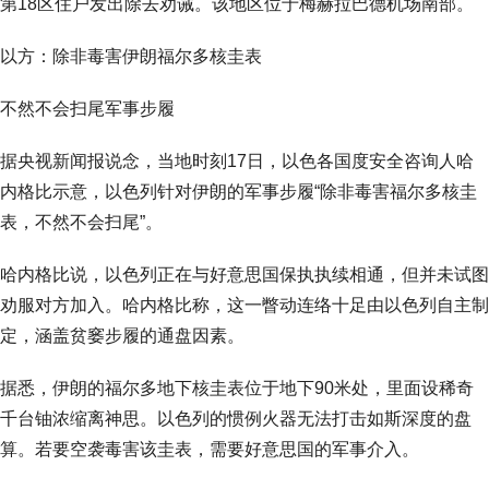
第18区住户发出除去劝诫。该地区位于梅赫拉巴德机场南部。
以方：除非毒害伊朗福尔多核圭表
不然不会扫尾军事步履
据央视新闻报说念，当地时刻17日，以色各国度安全咨询人哈
内格比示意，以色列针对伊朗的军事步履“除非毒害福尔多核圭
表，不然不会扫尾”。
哈内格比说，以色列正在与好意思国保执执续相通，但并未试图
劝服对方加入。哈内格比称，这一瞥动连络十足由以色列自主制
定，涵盖贫窭步履的通盘因素。
据悉，伊朗的福尔多地下核圭表位于地下90米处，里面设稀奇
千台铀浓缩离神思。以色列的惯例火器无法打击如斯深度的盘
算。若要空袭毒害该圭表，需要好意思国的军事介入。