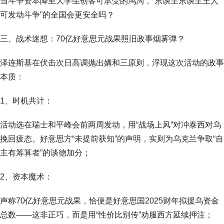
当斗争资本降至大学生创客可承受的鸿沟，“东谈主东谈主王人
可发动斗争”的全国会更安全吗？
三、战术迷想：70亿好意思元战果照旧政事烟雾弹？
泽连斯基在伏击次日高调抛出媾和三原则，浮现这次活动的政事
本质：
1、时机共计：
活动选在瑞士和平峰会前两周发动，用“战场上风”对冲泰西对乌
挽回疲态。好意思方“未提前获知”的声明，实则为乌克兰争取“自
主有筹算者”的谈德加分；
2、资本魔术：
声称70亿好意思元战果，恰便是好意思国2025财年拟援乌资金
总数——这非正巧，而是用“性价比别传”劝服西方延续押注；