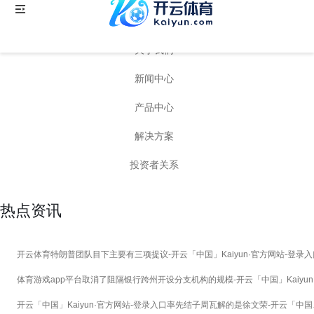
栏目分类
关于我们
新闻中心
产品中心
解决方案
投资者关系
热点资讯
开云体育特朗普团队目下主要有三项提议-开云「中国」Kaiyun·官方网站-登录入
开云「中国」Ka