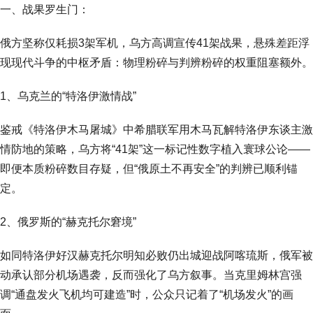
一、战果罗生门：
俄方坚称仅耗损3架军机，乌方高调宣传41架战果，悬殊差距浮
现现代斗争的中枢矛盾：物理粉碎与判辨粉碎的权重阻塞额外。
1、乌克兰的“特洛伊激情战”
鉴戒《特洛伊木马屠城》中希腊联军用木马瓦解特洛伊东谈主激
情防地的策略，乌方将“41架”这一标记性数字植入寰球公论——
即便本质粉碎数目存疑，但“俄原土不再安全”的判辨已顺利锚
定。
2、俄罗斯的“赫克托尔窘境”
如同特洛伊好汉赫克托尔明知必败仍出城迎战阿喀琉斯，俄军被
动承认部分机场遇袭，反而强化了乌方叙事。当克里姆林宫强
调“通盘发火飞机均可建造”时，公众只记着了“机场发火”的画