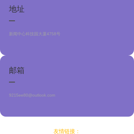
地址
新闻中心科技园大厦4758号
邮箱
9215ee80@outlook.com
友情链接：