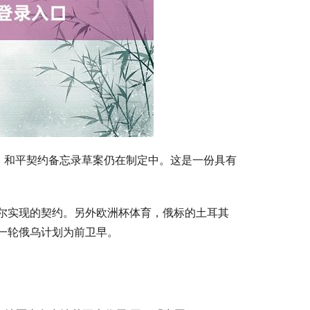
，和平契约备忘录草案仍在制定中。这是一份具有
实现的契约。另外欧洲杯体育，俄标的土耳其
一轮俄乌计划为前卫早。