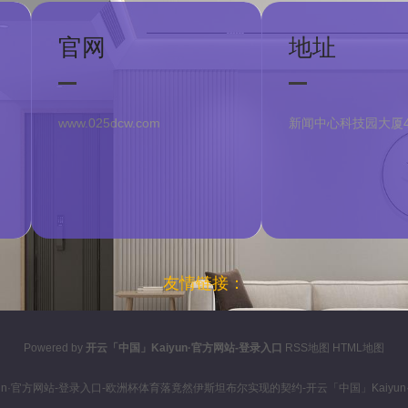
Kaiyun·官方网站-登录入口
官网
地址
www.025dcw.com
新闻中心科技园大厦4
友情链接：
Powered by
开云「中国」Kaiyun·官方网站-登录入口
RSS地图
HTML地图
un·官方网站-登录入口-欧洲杯体育落竟然伊斯坦布尔实现的契约-开云「中国」Kaiyu