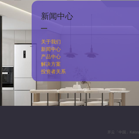
新闻中心
关于我们
新闻中心
产品中心
解决方案
投资者关系
开云「中国」Kaiy