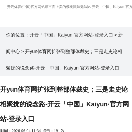
你的位置：
开云「中国」Kaiyun·官方网站-登录入口
>
新
闻中心
> 开yun体育网扩张到整部体裁史；三是走史论相
聚拢的说念路-开云「中国」Kaiyun·官方网站-登录入口
开yun体育网扩张到整部体裁史；三是走史论
相聚拢的说念路-开云「中国」Kaiyun·官方网
站-登录入口
时间：2026-06-04 11:34
点击：191 次