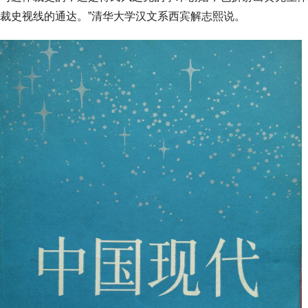
裁史视线的通达。”清华大学汉文系西宾解志熙说。