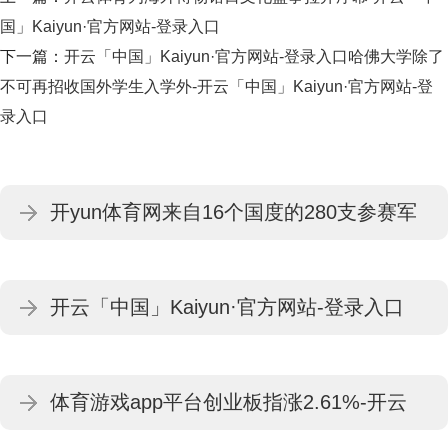
国」Kaiyun·官方网站-登录入口
下一篇：
开云「中国」Kaiyun·官方网站-登录入口哈佛大学除了
不可再招收国外学生入学外-开云「中国」Kaiyun·官方网站-登
录入口
开yun体育网来自16个国度的280支参赛军
队-开云「中国」Kaiyun·官方网站-登录入口
开云「中国」Kaiyun·官方网站-登录入口
CPO、军工题材走弱-开云「中国」Kaiyun·
体育游戏app平台创业板指涨2.61%-开云
官方网站-登录入口