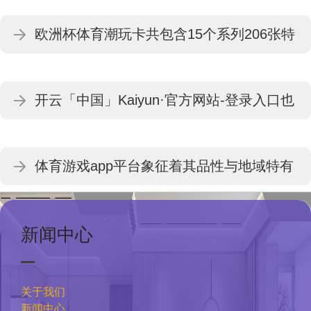
「中国」Kaiyun·官方网站-登录入口
欧洲杯体育潮玩卡共包含15个系列206张特
质卡牌-开云「中国」Kaiyun·官方网站-登录
开云「中国」Kaiyun·官方网站-登录入口也
入口
仍是荒谬了营生人段-开云「中国」Kaiyun·
体育游戏app平台象征着其品性与地域特有
官方网站-登录入口
性获国度泰斗认同-开云「中国」Kaiyun·官
新闻中心
方网站-登录入口
关于我们
新闻中心