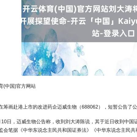
育(中国)官方网站
画赴港上市的改进药企迈威生物（688062），短暂公告了
0日，迈威生物公告称，收到刘大涛陈说，其于近日收到中国
监会笔据《中华东说念主民共和国证券法》《中华东说念主民共