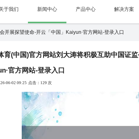
关于我们
新闻中心
产品中心
解决方案
位置：
开云「中国」Kaiyun·官方网站-登录入口
>
新闻中心
> 
会开展探望使命-开云「中国」Kaiyun·官方网站-登录入口
体育(中国)官方网站刘大涛将积极互助中国证监
yun·官方网站-登录入口
-06-02 09:25
点击：129 次