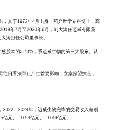
其于1972年4月出身，药弃世学专科博士，高
19年7月至2020年6月，刘大涛任迈威有限董
，刘大涛担任公司董事长。
总股本的3.78%，系迈威生物的第三大股东。从
往日看法举止产生首要影响，立案探望技艺，
022—2024年，迈威生物完毕的交易收入差别
元、-10.53亿元、-10.44亿元。