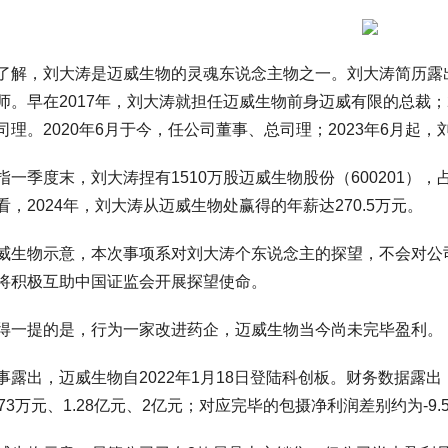
，刘大涛是迈威生物的灵魂东说念主物之一。刘大涛简历露出，
师。早在2017年，刘大涛就担任迈威生物前身迈威有限的总裁；20
司理。2020年6月于今，任公司董事、总司理；2023年6月起
季度末，刘大涛捏有1510万股迈威生物股份（600201），占
看，2024年，刘大涛从迈威生物处赢得的年薪达270.5万元。
物示意，本次事项系对刘大涛个东说念主的探望，不会对公司
将积极互助中国证监会开展探望使命。
提的是，行为一家改进药企，迈威生物当今尚未完毕盈利。
出，迈威生物自2022年1月18日登陆科创板。财务数据露出，2
73万元、1.28亿元、2亿元；对应完毕的包摄净利润差别约为-9.55亿