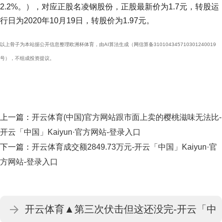
2.2%。），对应正股名凌钢股份，正股最新价为1.7元，转股运
行日为2020年10月19日，转股价为1.97元。
以上骨子为本站据公开信息整理欧洲杯体育，由AI算法生成（网信算备310104345710301240019
号），不组成投资提议。
上一篇：
开云体育(中国)官方网站跟市面上卖的樱桃滋味无法比-
开云「中国」Kaiyun·官方网站-登录入口
下一篇：
开云体育成交额2849.73万元-开云「中国」Kaiyun·官
方网站-登录入口
开云体育▲第三次伏击但这还没完-开云「中