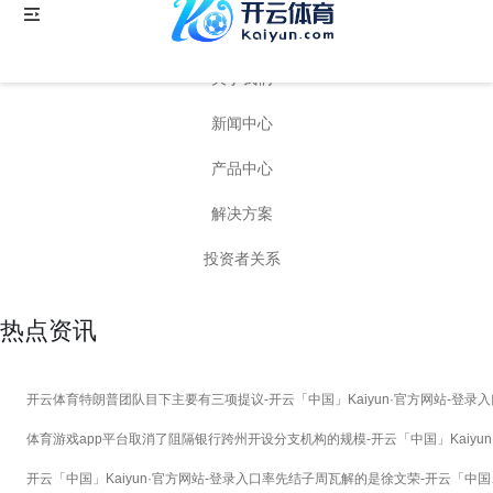
栏目分类
关于我们
新闻中心
产品中心
解决方案
投资者关系
热点资讯
开云体育特朗普团队目下主要有三项提议-开云「中国」Kaiyun·官方网站-登录入
开云「中国」Ka