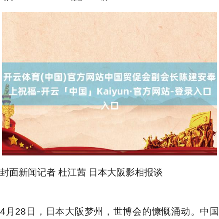
封面新闻记者 杜江茜 日本大阪影相报谈
4月28日，日本大阪梦州，世博会的慷慨涌动。中国