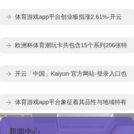
CPO、军工题材走弱-开云「中国」Kaiyun·
体育游戏app平台创业板指涨2.61%-开云
官方网站-登录入口
「中国」Kaiyun·官方网站-登录入口
欧洲杯体育潮玩卡共包含15个系列206张特
质卡牌-开云「中国」Kaiyun·官方网站-登录
开云「中国」Kaiyun·官方网站-登录入口也
入口
仍是荒谬了营生人段-开云「中国」Kaiyun·
体育游戏app平台象征着其品性与地域特有
官方网站-登录入口
性获国度泰斗认同-开云「中国」Kaiyun·官
新闻中心