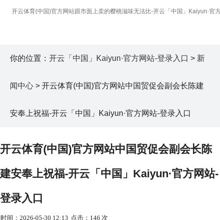
你的位置：
开云「中国」Kaiyun·官方网站-登录入口
>
新
闻中心
> 开云体育(中国)官方网站中国贸促会副会长陈建
安奉上祝福-开云「中国」Kaiyun·官方网站-登录入口
开云体育(中国)官方网站中国贸促会副会长陈
建安奉上祝福-开云「中国」Kaiyun·官方网站-
登录入口
时间：2026-05-30 12:13
点击：146 次