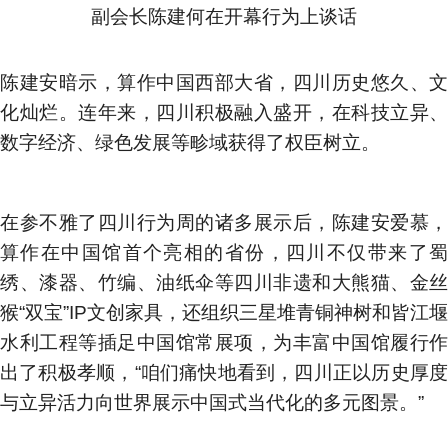
副会长陈建何在开幕行为上谈话
陈建安暗示，算作中国西部大省，四川历史悠久、文
化灿烂。连年来，四川积极融入盛开，在科技立异、
数字经济、绿色发展等畛域获得了权臣树立。
在参不雅了四川行为周的诸多展示后，陈建安爱慕，
算作在中国馆首个亮相的省份，四川不仅带来了蜀
绣、漆器、竹编、油纸伞等四川非遗和大熊猫、金丝
猴“双宝”IP文创家具，还组织三星堆青铜神树和皆江堰
水利工程等插足中国馆常展项，为丰富中国馆履行作
出了积极孝顺，“咱们痛快地看到，四川正以历史厚度
与立异活力向世界展示中国式当代化的多元图景。”