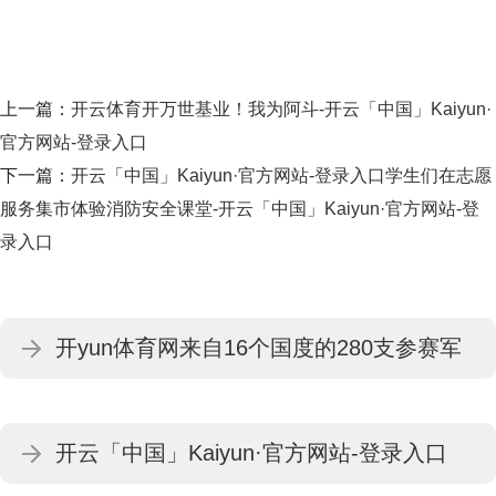
上一篇：
开云体育开万世基业！我为阿斗-开云「中国」Kaiyun·
官方网站-登录入口
下一篇：
开云「中国」Kaiyun·官方网站-登录入口学生们在志愿
服务集市体验消防安全课堂-开云「中国」Kaiyun·官方网站-登
录入口
开yun体育网来自16个国度的280支参赛军
队-开云「中国」Kaiyun·官方网站-登录入口
开云「中国」Kaiyun·官方网站-登录入口