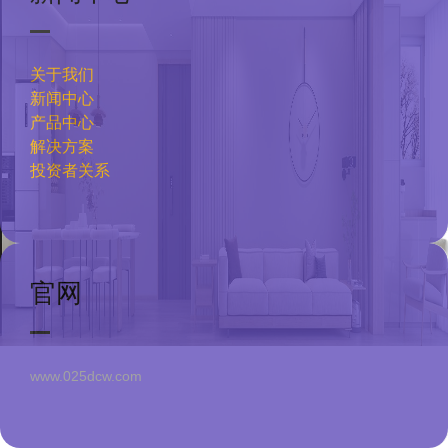
方网站-登录入口
关于我们
新闻中心
产品中心
解决方案
投资者关系
官网
www.025dcw.com