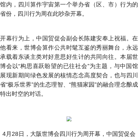
馆内，四川算作宇宙第一个举办省（区、市）行为的
省份，四川行为周在此吵杂开幕。
开幕行为上，中国贸促会副会长陈建安奉上祝福。在
他看来，世博会算作公共时髦互鉴的秀丽舞台，永远
承载着东谈主类对好意思好生计的共同向往。本届世
博会以“构思喜跃盼望的已往社会”为主题，与中国馆
展现新期间绿色发展的核情态念高度契合，也与四川
省“极乐世界”的生态理智、“熊猫家园”的融合理念酿成
特出时空的对话。
4月28日，大阪世博会四川行为周开幕，中国贸促会