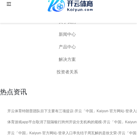
栏目分类
关于我们
新闻中心
产品中心
解决方案
投资者关系
热点资讯
开云体育特朗普团队目下主要有三项提议-开云「中国」Kaiyun·官方网站-登录入
开云「中国」Ka