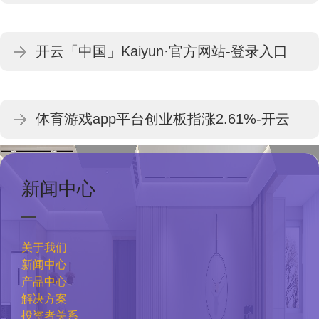
队-开云「中国」Kaiyun·官方网站-登录入口
开云「中国」Kaiyun·官方网站-登录入口
CPO、军工题材走弱-开云「中国」Kaiyun·
体育游戏app平台创业板指涨2.61%-开云
官方网站-登录入口
「中国」Kaiyun·官方网站-登录入口
新闻中心
关于我们
新闻中心
产品中心
解决方案
投资者关系