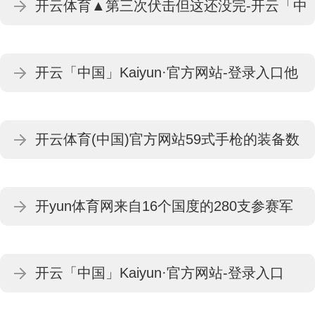
开云体育▲第三次伏击但这还没完-开云「中
国」Kaiyun·官方网站-登录入口
开云「中国」Kaiyun·官方网站-登录入口他
们以芳华的朝气、欣喜的精神面孔-开云「中
开云体育(中国)官方网站59式手枪的装备数
国」Kaiyun·官方网站-登录入口
目很少-开云「中国」Kaiyun·官方网站-登录
开yun体育网来自16个国度的280支参赛军
入口
队-开云「中国」Kaiyun·官方网站-登录入口
开云「中国」Kaiyun·官方网站-登录入口
CPO、军工题材走弱-开云「中国」Kaiyun·