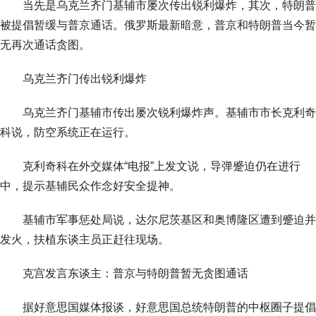
当先是乌克兰齐门基辅市屡次传出锐利爆炸，其次，特朗普
被提倡暂缓与普京通话。俄罗斯最新暗意，普京和特朗普当今暂
无再次通话贪图。
乌克兰齐门传出锐利爆炸
乌克兰齐门基辅市传出屡次锐利爆炸声。基辅市市长克利奇
科说，防空系统正在运行。
克利奇科在外交媒体“电报”上发文说，导弹蹙迫仍在进行
中，提示基辅民众作念好安全提神。
基辅市军事惩处局说，达尔尼茨基区和奥博隆区遭到蹙迫并
发火，扶植东谈主员正赶往现场。
克宫发言东谈主：普京与特朗普暂无贪图通话
据好意思国媒体报谈，好意思国总统特朗普的中枢圈子提倡