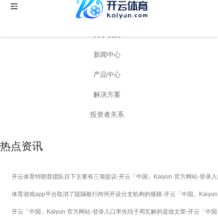
栏目分类
关于我们
新闻中心
产品中心
解决方案
投资者关系
热点资讯
开云体育特朗普团队目下主要有三项提议-开云「中国」Kaiyun·官方网站-登录入
开云「中国」Ka