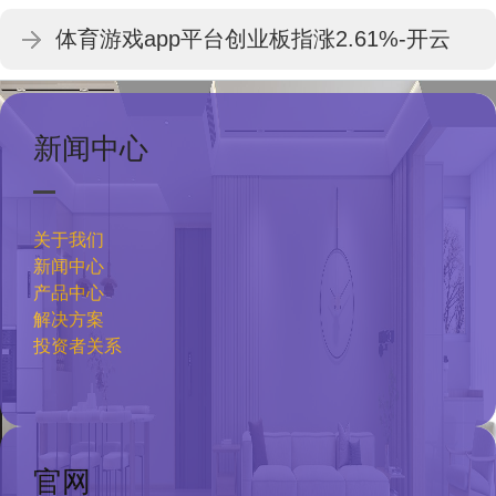
体育游戏app平台创业板指涨2.61%-开云
官方网站-登录入口
「中国」Kaiyun·官方网站-登录入口
新闻中心
关于我们
新闻中心
产品中心
解决方案
投资者关系
官网