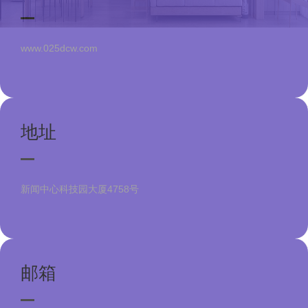
www.025dcw.com
地址
新闻中心科技园大厦4758号
邮箱