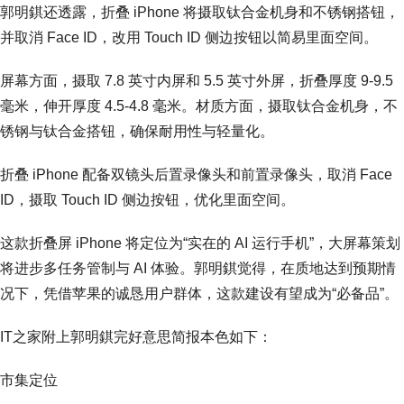
郭明錤还透露，折叠 iPhone 将摄取钛合金机身和不锈钢搭钮，
并取消 Face ID，改用 Touch ID 侧边按钮以简易里面空间。
屏幕方面，摄取 7.8 英寸内屏和 5.5 英寸外屏，折叠厚度 9-9.5
毫米，伸开厚度 4.5-4.8 毫米。材质方面，摄取钛合金机身，不
锈钢与钛合金搭钮，确保耐用性与轻量化。
折叠 iPhone 配备双镜头后置录像头和前置录像头，取消 Face
ID，摄取 Touch ID 侧边按钮，优化里面空间。
这款折叠屏 iPhone 将定位为“实在的 AI 运行手机”，大屏幕策划
将进步多任务管制与 AI 体验。郭明錤觉得，在质地达到预期情
况下，凭借苹果的诚恳用户群体，这款建设有望成为“必备品”。
IT之家附上郭明錤完好意思简报本色如下：
市集定位