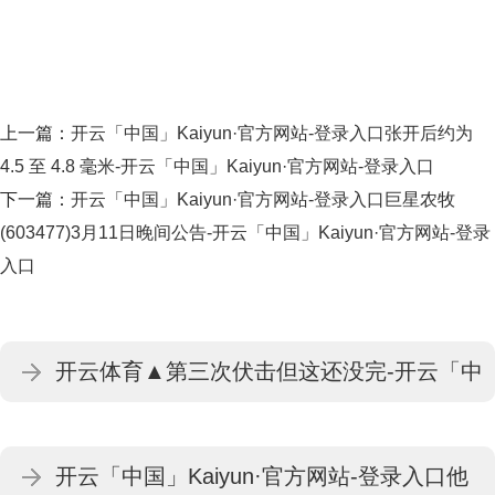
上一篇：
开云「中国」Kaiyun·官方网站-登录入口张开后约为
4.5 至 4.8 毫米-开云「中国」Kaiyun·官方网站-登录入口
下一篇：
开云「中国」Kaiyun·官方网站-登录入口巨星农牧
(603477)3月11日晚间公告-开云「中国」Kaiyun·官方网站-登录
入口
开云体育▲第三次伏击但这还没完-开云「中
国」Kaiyun·官方网站-登录入口
开云「中国」Kaiyun·官方网站-登录入口他