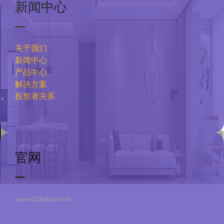
新闻中心
关于我们
新闻中心
产品中心
解决方案
投资者关系
官网
www.025dcw.com