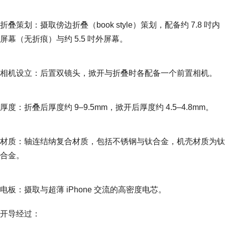
折叠策划：摄取傍边折叠（book style）策划，配备约 7.8 吋内
屏幕（无折痕）与约 5.5 吋外屏幕。
相机设立：后置双镜头，掀开与折叠时各配备一个前置相机。
厚度：折叠后厚度约 9–9.5mm，掀开后厚度约 4.5–4.8mm。
材质：轴连结纳复合材质，包括不锈钢与钛合金，机壳材质为钛
合金。
电板：摄取与超薄 iPhone 交流的高密度电芯。
开导经过：